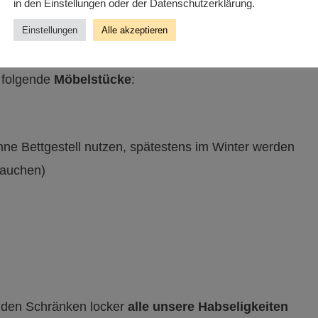
in den Einstellungen oder der Datenschutzerklärung.
rmieterin übernehmen. Die sind nicht ganz unser
Einstellungen
Alle akzeptieren
e Spielregeln des Wohnungsmarkts halten.
e folgende
Möbelstücke
:
ohne Bettgestell nutzen, spätestens im Winter werden
rauchen)
in den Schränken locker
alle unsere Habseligkeiten