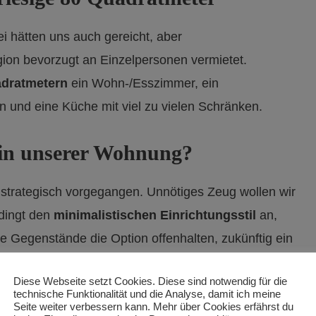
ei hätten uns auch gereicht, aber
on bevorzugt an Einzelpersonen vermietet.
dratmetern
ein Wohn-/Esszimmer, ein
n und eine Küche mit viel zu vielen Schränken.
 in unserer Wohnung?
strategisch vorgegangen. Unnötiges Zeug wollen wir
edingt den
minimalistischen Einrichtungsstil
an,
 Gegenstände die Option offenhalten, zukünftig ein
eder zu reisen.
Diese Webseite setzt Cookies. Diese sind notwendig für die
technische Funktionalität und die Analyse, damit ich meine
Herd und Spülmaschine, Waschmaschine, Lampen
Seite weiter verbessern kann. Mehr über Cookies erfährst du