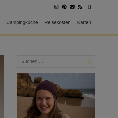
Suchen
Campingküche
Reisekosten
Karten
S
u
c
h
e
n
n